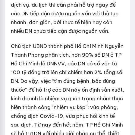
dịch vụ, du lịch thì cần phải hỗ trợ ngay để
các DN tiếp cận được nguồn vốn với thủ tục
nhanh, đơn giản, bởi thực tế hiện nay còn
nhiều DN chưa tiếp cận được nguồn vốn.
Chủ tịch UBND thành phố Hồ Chí Minh Nguyễn
Thành Phong phân tích, hơn 90% số DN ở TP
Hồ Chí Minh là DNNVV, các DN có số vốn từ
100 tỷ đồng trở lên chỉ chiếm hơn 2% tổng số
DN. Do vậy, việc “tìm đúng bệnh, bốc đúng
thuốc” để hỗ trợ các DN này ổn định sản xuất,
kinh doanh là nhiệm vụ quan trọng nhằm thực
hiện thành công “nhiệm vụ kép”: vừa phòng,
chống dịch Covid-19, vừa phục hồi kinh tế
sau dịch. Từ nay đến hết năm, TP Hồ Chí Minh
sẽ hỗ trợ DN với nhiều giải pháp cụ thể, thiết