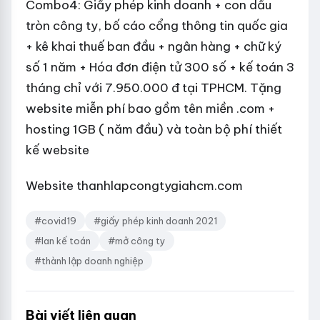
Combo4: Giấy phép kinh doanh + con dấu
tròn công ty, bố cáo cổng thông tin quốc gia
+ kê khai thuế ban đầu + ngân hàng + chữ ký
số 1 năm + Hóa đơn điện tử 300 số + kế toán 3
tháng chỉ với 7.950.000 đ tại TPHCM. Tặng
website miễn phí bao gồm tên miền .com +
hosting 1GB ( năm đầu) và toàn bộ phí thiết
kế website
Website thanhlapcongtygiahcm.com
#covid19
#giấy phép kinh doanh 2021
#lan kế toán
#mở công ty
#thành lập doanh nghiệp
Bài viết liên quan