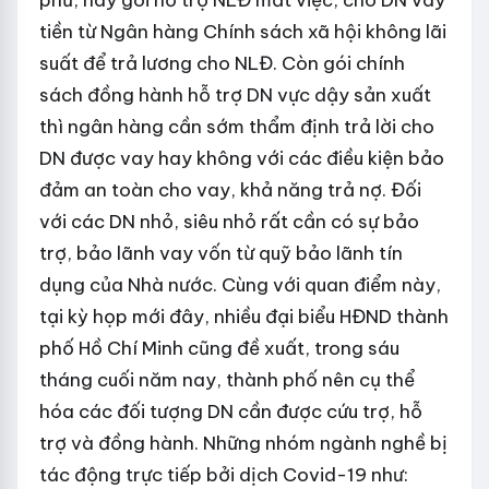
phủ, hay gói hỗ trợ NLĐ mất việc, cho DN vay
tiền từ Ngân hàng Chính sách xã hội không lãi
suất để trả lương cho NLĐ. Còn gói chính
sách đồng hành hỗ trợ DN vực dậy sản xuất
thì ngân hàng cần sớm thẩm định trả lời cho
DN được vay hay không với các điều kiện bảo
đảm an toàn cho vay, khả năng trả nợ. Đối
với các DN nhỏ, siêu nhỏ rất cần có sự bảo
trợ, bảo lãnh vay vốn từ quỹ bảo lãnh tín
dụng của Nhà nước. Cùng với quan điểm này,
tại kỳ họp mới đây, nhiều đại biểu HĐND thành
phố Hồ Chí Minh cũng đề xuất, trong sáu
tháng cuối năm nay, thành phố nên cụ thể
hóa các đối tượng DN cần được cứu trợ, hỗ
trợ và đồng hành. Những nhóm ngành nghề bị
tác động trực tiếp bởi dịch Covid-19 như: