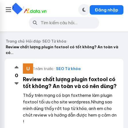
Đăng nhập
Trang chủ
›
Hỏi đáp
›
SEO Từ khóa
›
Review chất lượng plugin foxtool có tốt không? An toàn và
có…
1 năm trước ·
SEO Từ khóa
0
Review chất lượng plugin foxtool có
tốt không? An toàn và có nên dùng?
Thấy trên mạng có bạn foxtheme làm plugin
foxtool tối ưu cho site wordpress.Nhưng sao
mình dùng thấy rớt top từ khóa, anh em cho
chút review và hướng dẫn được hem ạ cảm ơn
!