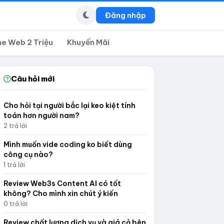
Đăng nhập
ne Web 2 Triệu
Khuyến Mãi
Câu hỏi mới
Cho hỏi tại người bắc lại keo kiệt tính
toán hơn người nam?
2 trả lời
Mình muốn vide coding ko biết dùng
công cụ nào?
1 trả lời
Review Web3s Content AI có tốt
không? Cho mình xin chút ý kiến
0 trả lời
Review chất lượng dịch vụ và giá cả bên