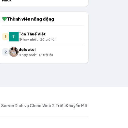
Nhất
Thành viên năng động
Tân Thuế Việt
1
19 hay nhất · 26 trả lời
daloctai
2
8 hay nhất · 17 trả lời
 Server
Dịch vụ Clone Web 2 Triệu
Khuyến Mãi