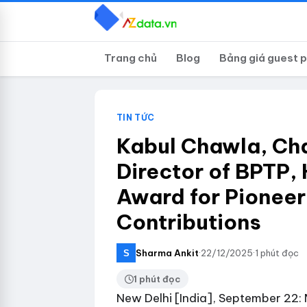
Trang chủ
Blog
Bảng giá guest 
TIN TỨC
Kabul Chawla, Ch
Director of BPTP,
Award for Pioneer
Contributions
Sharma Ankit
·
22/12/2025
·
1 phút đọc
1 phút đọc
New Delhi [India], September 22: 