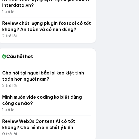
interdata.vn?
1 trả lời
Review chất lượng plugin foxtool có tốt
không? An toàn và có nên dùng?
2 trả lời
Câu hỏi hot
Cho hỏi tại người bắc lại keo kiệt tính
toán hơn người nam?
2 trả lời
Mình muốn vide coding ko biết dùng
công cụ nào?
1 trả lời
Review Web3s Content AI có tốt
không? Cho mình xin chút ý kiến
0 trả lời