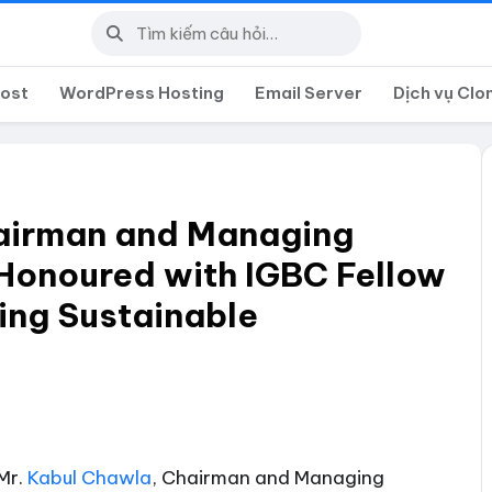
post
WordPress Hosting
Email Server
Dịch vụ Clo
airman and Managing
 Honoured with IGBC Fellow
ing Sustainable
Mr.
Kabul Chawla
, Chairman and Managing