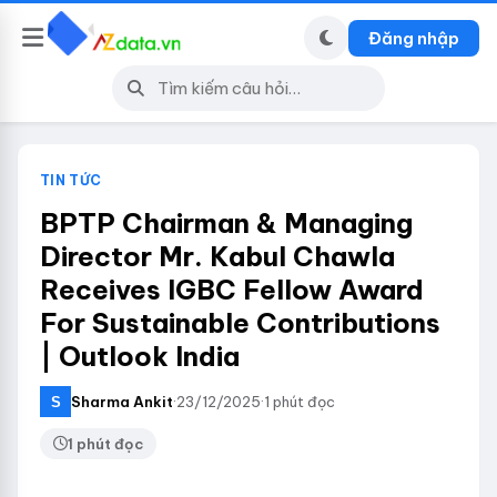
Đăng nhập
TIN TỨC
BPTP Chairman & Managing
Director Mr. Kabul Chawla
Receives IGBC Fellow Award
For Sustainable Contributions
| Outlook India
Sharma Ankit
·
23/12/2025
·
1 phút đọc
1 phút đọc