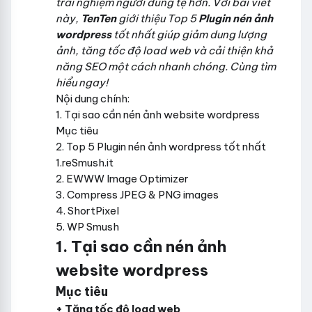
trải nghiệm người dùng tệ hơn. Với bài viết
này,
TenTen
giới thiệu Top 5
Plugin nén ảnh
wordpress
tốt nhất giúp giảm dung lượng
ảnh, tăng tốc độ load web và cải thiện khả
năng SEO một cách nhanh chóng. Cùng tìm
hiểu ngay!
Nội dung chính:
1. Tại sao cần nén ảnh website wordpress
Mục tiêu
2. Top 5 Plugin nén ảnh wordpress tốt nhất
1.reSmush.it
2. EWWW Image Optimizer
3. Compress JPEG & PNG images
4. ShortPixel
5. WP Smush
1. Tại sao cần nén ảnh
website wordpress
Mục tiêu
+ Tăng tốc độ load web