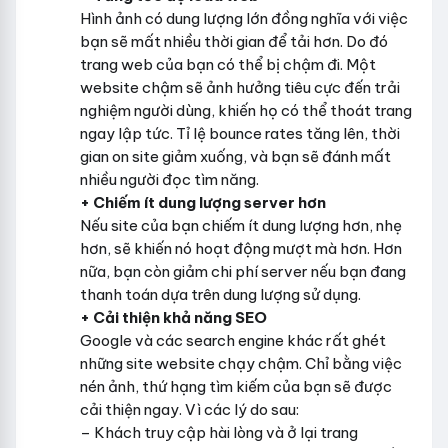
Hình ảnh có dung lượng lớn đồng nghĩa với việc
bạn sẽ mất nhiều thời gian để tải hơn. Do đó
trang web của bạn có thể bị chậm đi. Một
website chậm sẽ ảnh hưởng tiêu cực đến trải
nghiệm người dùng, khiến họ có thể thoát trang
ngay lập tức. Tỉ lệ bounce rates tăng lên, thời
gian on site giảm xuống, và bạn sẽ đánh mất
nhiều người đọc tìm năng.
+ Chiếm ít dung lượng server hơn
Nếu site của bạn chiếm ít dung lượng hơn, nhẹ
hơn, sẽ khiến nó hoạt động mượt mà hơn. Hơn
nữa, bạn còn giảm chi phí server nếu bạn đang
thanh toán dựa trên dung lượng sử dụng.
+ Cải thiện khả năng SEO
Google và các search engine khác rất ghét
những site website chạy chậm. Chỉ bằng việc
nén ảnh, thứ hạng tìm kiếm của bạn sẽ được
cải thiện ngay. Vì các lý do sau:
– Khách truy cập hài lòng và ở lại trang