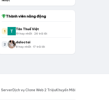
Nhất
Thành viên năng động
Tân Thuế Việt
1
19 hay nhất · 26 trả lời
daloctai
2
8 hay nhất · 17 trả lời
 Server
Dịch vụ Clone Web 2 Triệu
Khuyến Mãi