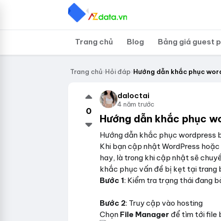
Trang chủ
Blog
Bảng giá guest 
Trang chủ
›
Hỏi đáp
›
Hướng dẫn khắc phục wordp
daloctai
4 năm trước
0
Hướng dẫn khắc phục wor
Hướng dẫn khắc phục wordpress bị
Khi bạn cập nhật WordPress hoặc 
hay, là trong khi cập nhật sẽ chuyể
khắc phục vấn đề bị kẹt tại trang 
Bước 1
: Kiểm tra trạng thái đang bả
Bước 2
: Truy cập vào hosting
Chọn
File Manager
để tìm tới file 