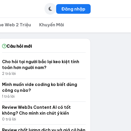
Đăng nhập
ne Web 2 Triệu
Khuyến Mãi
Câu hỏi mới
Cho hỏi tại người bắc lại keo kiệt tính
toán hơn người nam?
2 trả lời
Mình muốn vide coding ko biết dùng
công cụ nào?
1 trả lời
Review Web3s Content AI có tốt
không? Cho mình xin chút ý kiến
0 trả lời
Review chất lượng dịch vụ và giá cả bên