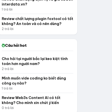
interdata.vn?
1 trả lời
Review chất lượng plugin foxtool có tốt
không? An toàn và có nên dùng?
2 trả lời
Câu hỏi hot
Cho hỏi tại người bắc lại keo kiệt tính
toán hơn người nam?
2 trả lời
Mình muốn vide coding ko biết dùng
công cụ nào?
1 trả lời
Review Web3s Content AI có tốt
không? Cho mình xin chút ý kiến
0 trả lời