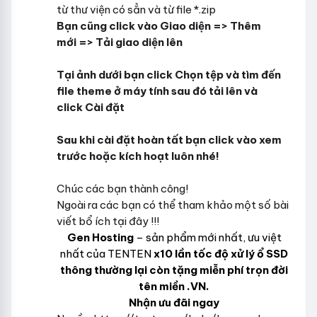
từ thư viện có sẳn và từ file *.zip
Bạn cũng click vào
Giao diện
=>
Thêm
mới
=>
Tải giao diện lên
Tại ảnh dưới bạn click Chọn tệp và tìm đến
file theme ở máy tính sau đó tải lên và
click
Cài đặt
Sau khi cài đặt hoàn tất bạn click vào xem
trước hoặc kích hoạt luôn nhé!
Chúc các bạn thành công!
Ngoài ra các bạn có thể tham khảo một số bài
viết bổ ích tại đây !!!
Gen Hosting
– sản phẩm mới nhất, ưu việt
nhất của TENTEN
x10 lần tốc độ xử lý ổ SSD
thông thường lại còn tặng miễn phí trọn đời
tên miền .VN.
Nhận ưu đãi ngay