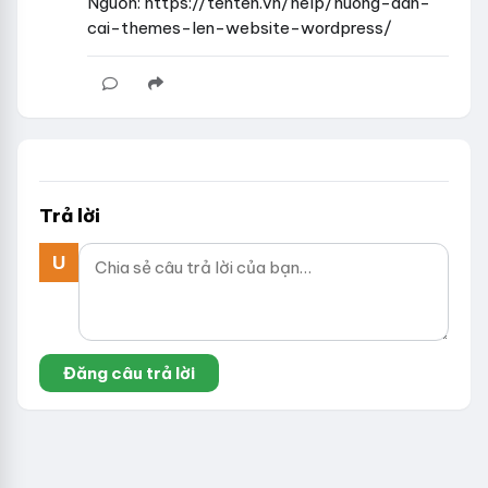
Nguồn: https://tenten.vn/help/huong-dan-
cai-themes-len-website-wordpress/
Trả lời