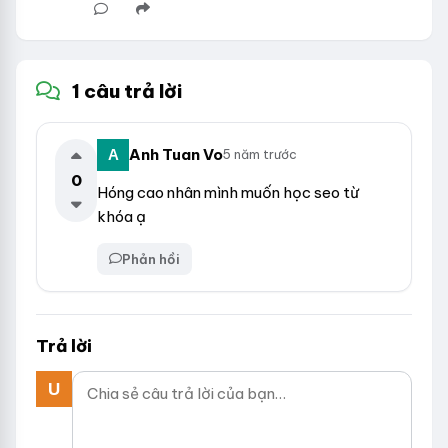
1 câu trả lời
Anh Tuan Vo
5 năm trước
0
Hóng cao nhân mình muốn học seo từ
khóa ạ
Phản hồi
Trả lời