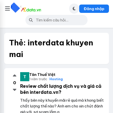
Đăng nhập
Thẻ:
interdata khuyen
mai
Tân Thuế Việt
1 năm trước ·
Hosting
0
Review chất lượng dịch vụ và giá cả
bên interdata.vn?
Thấy bên này khuyến mãi rẻ quá mà khong biết
chất lượng thế nào? Anh em cho xin chút đánh
giá với, sợ scam lắm ạ