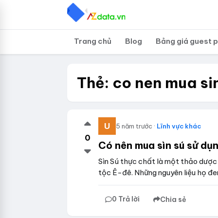
Trang chủ
Blog
Bảng giá guest 
Thẻ:
co nen mua si
5 năm trước ·
Lĩnh vực khác
0
Có nên mua sìn sú sử dụn
Sìn Sú thực chất là một thảo dượ
tộc Ê-đê. Những nguyên liệu họ đ
0 Trả lời
Chia sẻ