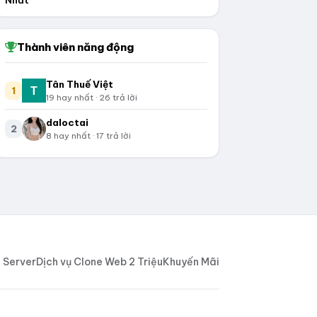
Nhất
Thành viên năng động
Tân Thuế Việt
1
19 hay nhất · 26 trả lời
daloctai
2
8 hay nhất · 17 trả lời
 Server
Dịch vụ Clone Web 2 Triệu
Khuyến Mãi