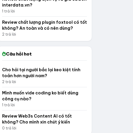
interdata.vn?
1 trả lời
Review chất lượng plugin foxtool có tốt
không? An toàn và có nên dùng?
2 trả lời
Câu hỏi hot
Cho hỏi tại người bắc lại keo kiệt tính
toán hơn người nam?
2 trả lời
Mình muốn vide coding ko biết dùng
công cụ nào?
1 trả lời
Review Web3s Content AI có tốt
không? Cho mình xin chút ý kiến
0 trả lời