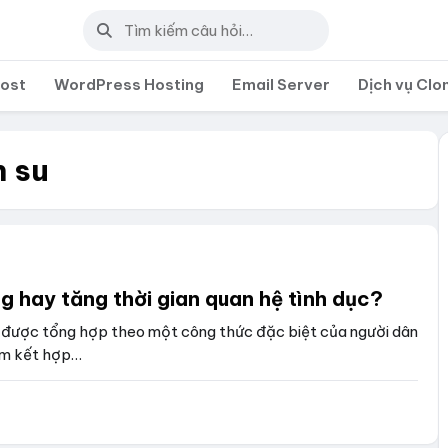
post
WordPress Hosting
Email Server
Dịch vụ Clo
n su
g hay tăng thời gian quan hệ tình dục?
c được tổng hợp theo một công thức đặc biệt của người dân
em kết hợp…