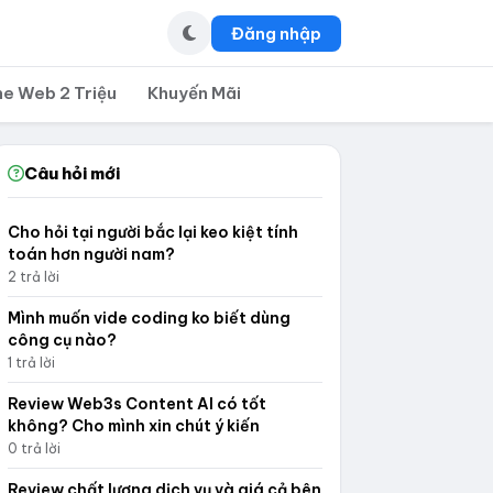
Đăng nhập
ne Web 2 Triệu
Khuyến Mãi
Câu hỏi mới
Cho hỏi tại người bắc lại keo kiệt tính
toán hơn người nam?
2 trả lời
Mình muốn vide coding ko biết dùng
công cụ nào?
1 trả lời
Review Web3s Content AI có tốt
không? Cho mình xin chút ý kiến
0 trả lời
Review chất lượng dịch vụ và giá cả bên