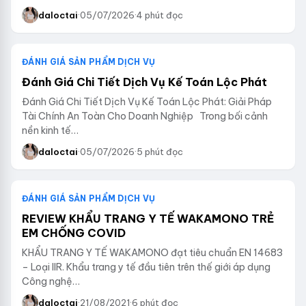
daloctai
·
05/07/2026
·
4 phút đọc
ĐÁNH GIÁ SẢN PHẨM DỊCH VỤ
Đánh Giá Chi Tiết Dịch Vụ Kế Toán Lộc Phát
Đánh Giá Chi Tiết Dịch Vụ Kế Toán Lộc Phát: Giải Pháp
Tài Chính An Toàn Cho Doanh Nghiệp Trong bối cảnh
nền kinh tế…
daloctai
·
05/07/2026
·
5 phút đọc
ĐÁNH GIÁ SẢN PHẨM DỊCH VỤ
REVIEW KHẨU TRANG Y TẾ WAKAMONO TRẺ
EM CHỐNG COVID
KHẨU TRANG Y TẾ WAKAMONO đạt tiêu chuẩn EN 14683
– Loại IIR. Khẩu trang y tế đầu tiên trên thế giới áp dụng
Công nghệ…
daloctai
·
21/08/2021
·
6 phút đọc