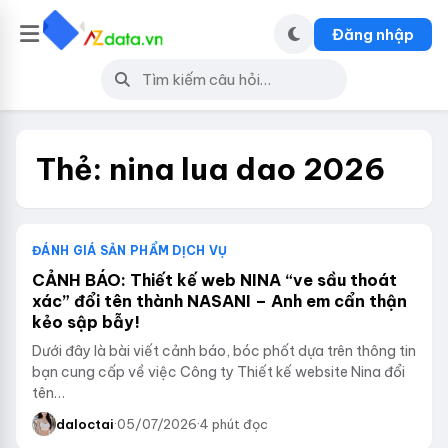
Đăng nhập
Thẻ:
nina lua dao 2026
ĐÁNH GIÁ SẢN PHẨM DỊCH VỤ
CẢNH BÁO: Thiết kế web NINA “ve sầu thoát
xác” đổi tên thành NASANI – Anh em cẩn thận
kẻo sập bẫy!
Dưới đây là bài viết cảnh báo, bóc phốt dựa trên thông tin
bạn cung cấp về việc Công ty Thiết kế website Nina đổi
tên…
daloctai
·
05/07/2026
·
4 phút đọc