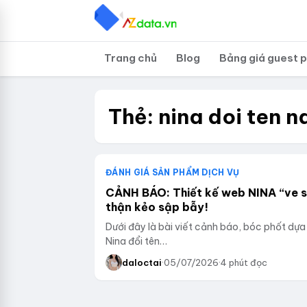
Trang chủ
Blog
Bảng giá guest 
Thẻ:
nina doi ten n
ĐÁNH GIÁ SẢN PHẨM DỊCH VỤ
CẢNH BÁO: Thiết kế web NINA “ve s
thận kẻo sập bẫy!
Dưới đây là bài viết cảnh báo, bóc phốt dựa
Nina đổi tên…
daloctai
·
05/07/2026
·
4 phút đọc