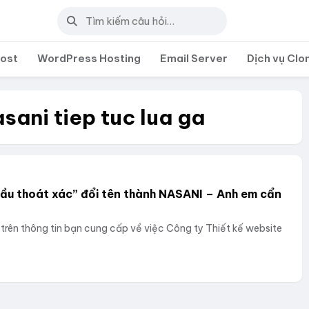
post
WordPress Hosting
Email Server
Dịch vụ Clo
asani tiep tuc lua ga
ầu thoát xác” đổi tên thành NASANI – Anh em cẩn
 trên thông tin bạn cung cấp về việc Công ty Thiết kế website