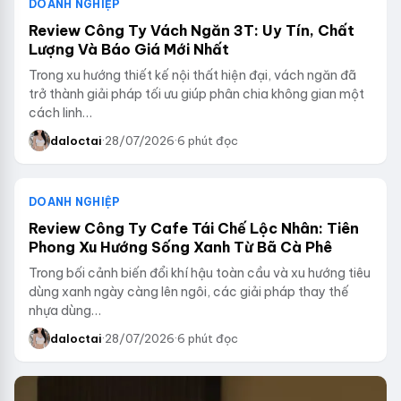
DOANH NGHIỆP
Review Công Ty Vách Ngăn 3T: Uy Tín, Chất
Lượng Và Báo Giá Mới Nhất
Trong xu hướng thiết kế nội thất hiện đại, vách ngăn đã
trở thành giải pháp tối ưu giúp phân chia không gian một
cách linh…
daloctai
·
28/07/2026
·
6 phút đọc
DOANH NGHIỆP
Review Công Ty Cafe Tái Chế Lộc Nhân: Tiên
Phong Xu Hướng Sống Xanh Từ Bã Cà Phê
Trong bối cảnh biến đổi khí hậu toàn cầu và xu hướng tiêu
dùng xanh ngày càng lên ngôi, các giải pháp thay thế
nhựa dùng…
daloctai
·
28/07/2026
·
6 phút đọc