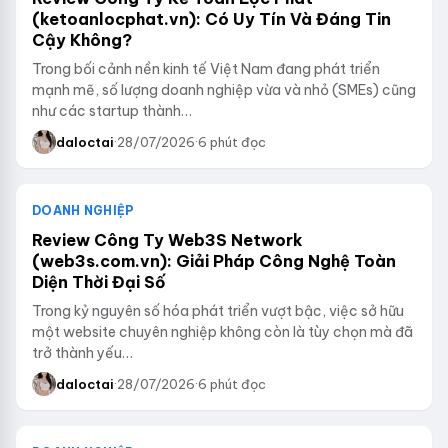
(ketoanlocphat.vn): Có Uy Tín Và Đáng Tin
Cậy Không?
Trong bối cảnh nền kinh tế Việt Nam đang phát triển
mạnh mẽ, số lượng doanh nghiệp vừa và nhỏ (SMEs) cũng
như các startup thành…
daloctai
·
28/07/2026
·
6 phút đọc
DOANH NGHIỆP
Review Công Ty Web3S Network
(web3s.com.vn): Giải Pháp Công Nghệ Toàn
Diện Thời Đại Số
Trong kỷ nguyên số hóa phát triển vượt bậc, việc sở hữu
một website chuyên nghiệp không còn là tùy chọn mà đã
trở thành yếu…
daloctai
·
28/07/2026
·
6 phút đọc