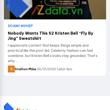
DOANH NGHIỆP
Nobody Wants This S2 Kristen Bell “Fly By
Jing” Sweatshirt
I appreciate content that keeps things simple and
practical like this post did. Celebrity fashion can feel
overdone, but Kristen Bell’s looks stay grounded. That’s
why…
Stallion Mike
·
26/01/2026
·
1 phút đọc