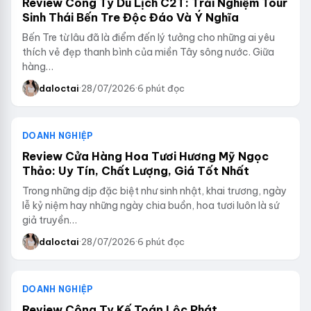
Review Công Ty Du Lịch C2T: Trải Nghiệm Tour
Sinh Thái Bến Tre Độc Đáo Và Ý Nghĩa
Bến Tre từ lâu đã là điểm đến lý tưởng cho những ai yêu
thích vẻ đẹp thanh bình của miền Tây sông nước. Giữa
hàng…
daloctai
·
28/07/2026
·
6 phút đọc
DOANH NGHIỆP
Review Cửa Hàng Hoa Tươi Hương Mỹ Ngọc
Thảo: Uy Tín, Chất Lượng, Giá Tốt Nhất
Trong những dịp đặc biệt như sinh nhật, khai trương, ngày
lễ kỷ niệm hay những ngày chia buồn, hoa tươi luôn là sứ
giả truyền…
daloctai
·
28/07/2026
·
6 phút đọc
DOANH NGHIỆP
Review Công Ty Kế Toán Lộc Phát