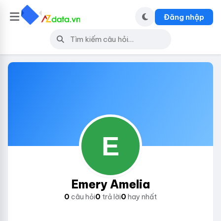
Đăng nhập
Emery Amelia
0
câu hỏi
0
trả lời
0
hay nhất