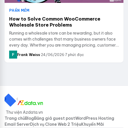
PHẦN MỀM
How to Solve Common WooCommerce
Wholesale Store Problems
Running a wholesale store can be rewarding, but it also
comes with challenges that many business owners face
every day. Whether you are managing pricing, customer…
Frank Weiss
·
24/06/2026
·
7 phút đọc
Thư viện Azdata.vn
Trang chủ
Blog
Bảng giá guest post
WordPress Hosting
Email Server
Dịch vụ Clone Web 2 Triệu
Khuyến Mãi